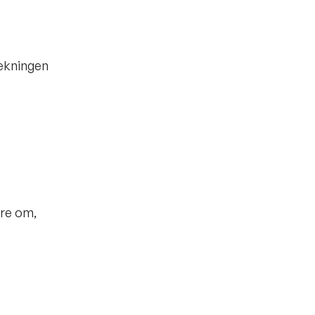
rækningen
ere om,