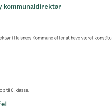
y kommunaldirektør
ktør i Halsnæs Kommune efter at have været konstitue
p til 0. klasse.
fel