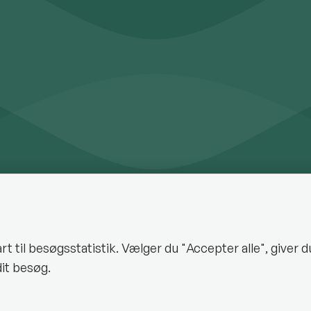
a
til besøgsstatistik. Vælger du "Accepter alle", giver d
acebook
Oplev Halsnæs på Facebook
Ha
it besøg.
Halsnæs Kommune på Instagram