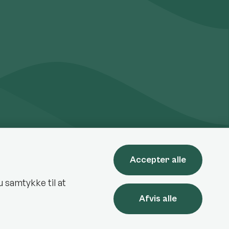
Accepter alle
u samtykke til at
lsnæs Kommune på LinkedIn
Afvis alle