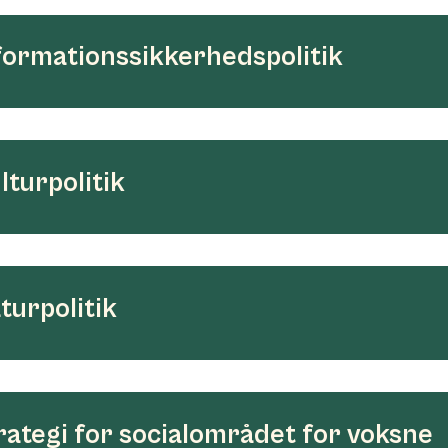
formationssikkerhedspolitik
lturpolitik
turpolitik
rategi for socialområdet for voksne