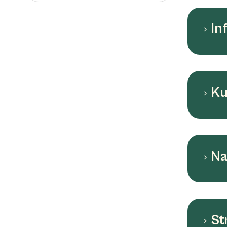
In
Ku
Na
St