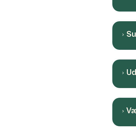
Su
Ud
Væ