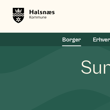
Borger
Erhve
Su