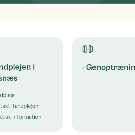
ndplejen i
Genoptræni
snæs
dpleje
takt Tandplejen
ktisk information