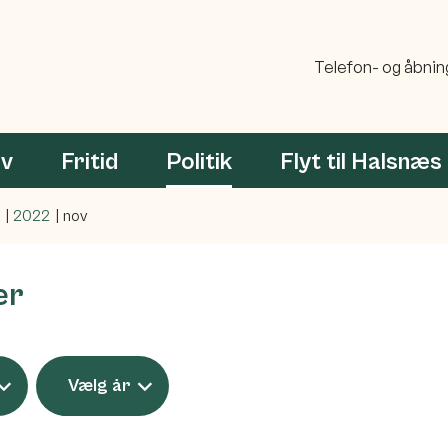
Telefon- og åbnin
rv
Fritid
Politik
Flyt til Halsnæs
2022
nov
er
Vælg år