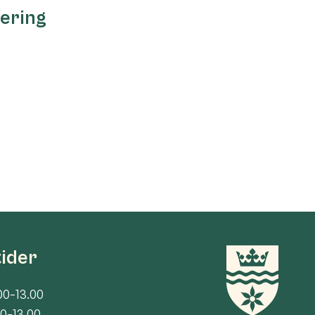
lering
tider
00-13.00
00-13.00