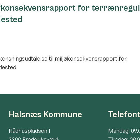
jøkonsekvensrapport for terrænregu
dested
nsningsudtalelse til miljøkonsekvensrapport for
ndested
Halsnæs Kommune
Telefon
Rådhuspladsen 1
Mandag: 09.
3300 Frederiksværk
Tirsdag: 09.