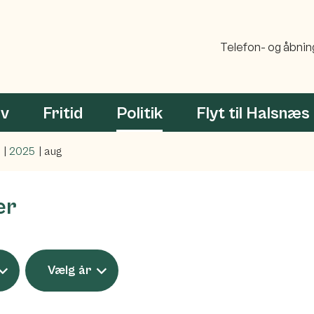
Telefon- og åbnin
rv
Fritid
Politik
Flyt til Halsnæs
2025
aug
er
Vælg år