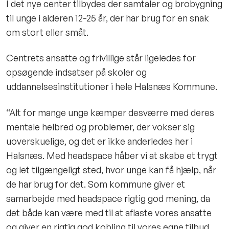
I det nye center tilbydes der samtaler og brobygning
til unge i alderen 12-25 år, der har brug for en snak
om stort eller småt.
Centrets ansatte og frivillige står ligeledes for
opsøgende indsatser på skoler og
uddannelsesinstitutioner i hele Halsnæs Kommune.
“Alt for mange unge kæmper desværre med deres
mentale helbred og problemer, der vokser sig
uoverskuelige, og det er ikke anderledes her i
Halsnæs. Med headspace håber vi at skabe et trygt
og let tilgængeligt sted, hvor unge kan få hjælp, når
de har brug for det. Som kommune giver et
samarbejde med headspace rigtig god mening, da
det både kan være med til at aflaste vores ansatte
og giver en rigtig god kobling til vores egne tilbud,