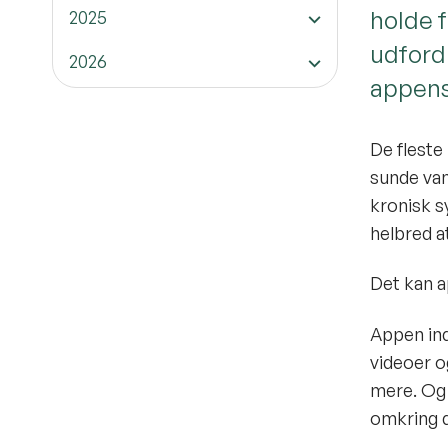
holde 
2025
udford
2026
appens
De fleste 
sunde van
kronisk s
helbred at
Det kan a
Appen ind
videoer o
mere. Og 
omkring d