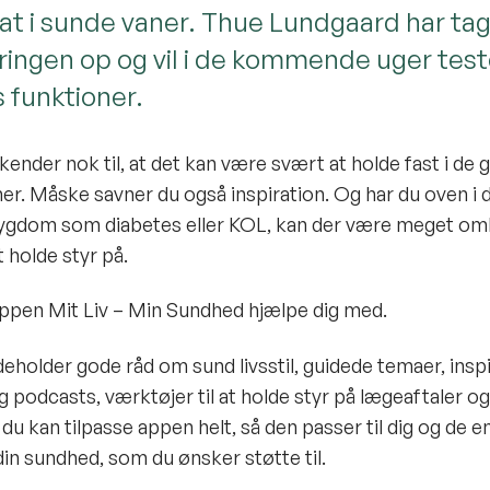
fat i sunde vaner. Thue Lundgaard har ta
ringen op og vil i de kommende uger tes
 funktioner.
kender nok til, at det kan være svært at holde fast i de 
er. Måske savner du også inspiration. Og har du oven i 
ygdom som diabetes eller KOL, kan der være meget om
 holde styr på.
ppen Mit Liv – Min Sundhed hjælpe dig med.
eholder gode råd om sund livsstil, guidede temaer, insp
g podcasts, værktøjer til at holde styr på lægeaftaler 
du kan tilpasse appen helt, så den passer til dig og de 
in sundhed, som du ønsker støtte til.