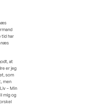
snæs
formand
tid har
lsnæs
odt, at
re er jeg
get, som
et, men
Liv – Min
il mig og
forskel