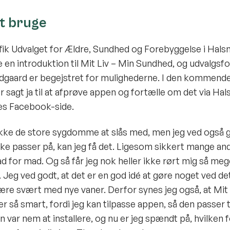
t bruge
fik Udvalget for Ældre, Sundhed og Forebyggelse i Hal
n introduktion til Mit Liv – Min Sundhed, og udvalgs
gaard er begejstret for mulighederne. I den kommende 
r sagt ja til at afprøve appen og fortælle om det via Ha
 Facebook-side.
ikke de store sygdomme at slås med, men jeg ved også g
ikke passer på, kan jeg få det. Ligesom sikkert mange and
lad for mad. Og så får jeg nok heller ikke rørt mig så me
. Jeg ved godt, at det er en god idé at gøre noget ved d
ære svært med nye vaner. Derfor synes jeg også, at Mit 
r så smart, fordi jeg kan tilpasse appen, så den passer t
en var nem at installere, og nu er jeg spændt på, hvilken 