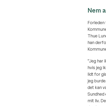
Nem a
Forleden 
Kommune e
Thue Lund
han derfo
Kommunes
”Jeg har 
hvis jeg 
lidt for g
jeg burde
det kan v
Sundhed e
mit liv. D