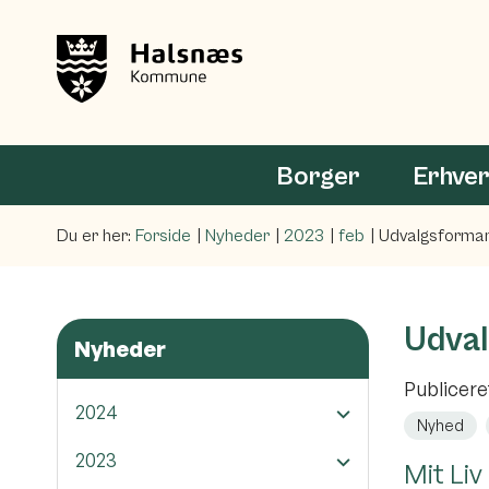
Borger
Erhve
Du er her:
Forside
Nyheder
2023
feb
Udvalgsforma
Udval
Nyheder
Publicer
2024
Nyhed
2023
Mit Li