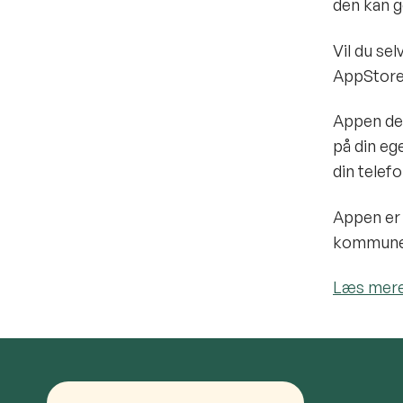
den kan g
Vil du se
AppStore 
Appen del
på din eg
din telefo
Appen er
kommuner
Læs mere 