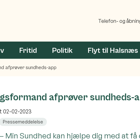
Telefon- og åbnin
rv
Fritid
Politik
Flyt til Halsnæs
nd afprøver sundheds-app
gsformand afprøver sundheds-
et
02-02-2023
Pressemeddelelse
v – Min Sundhed kan hjælpe dig med at få