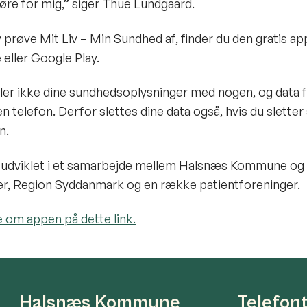
øre for mig,” siger Thue Lundgaard.
lv prøve Mit Liv – Min Sundhed af, finder du den gratis ap
eller Google Play.
er ikke dine sundhedsoplysninger med nogen, og data f
en telefon. Derfor slettes dine data også, hvis du sletter
n.
 udviklet i et samarbejde mellem Halsnæs Kommune og 
, Region Syddanmark og en række patientforeninger.
om appen på dette link.
Halsnæs Kommune
Telefon