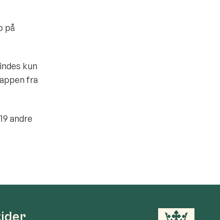
p på
indes kun
 appen fra
19 andre
tider