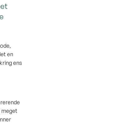
get
te
gode,
det en
kring ens
irerende
og meget
emner