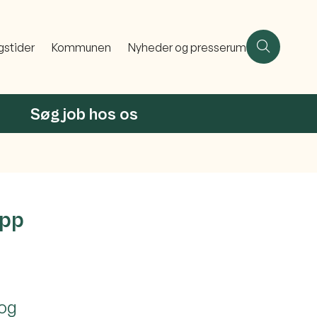
gstider
Kommunen
Nyheder og presserum
Søg job hos os
app
 og