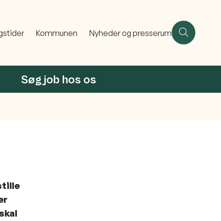
gstider
Kommunen
Nyheder og presserum
Søg job hos os
stille
er
skal