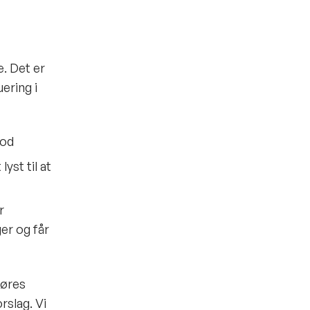
. Det er
uering i
mod
yst til at
r
ger og får
gøres
rslag. Vi