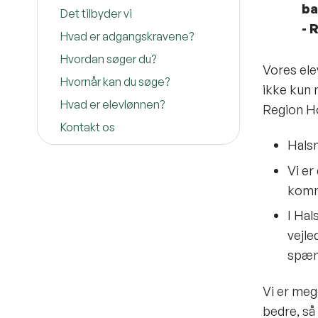
ba
Det tilbyder vi
- 
Hvad er adgangskravene?
Hvordan søger du?
Vores ele
Hvornår kan du søge?
ikke kun n
Hvad er elevlønnen?
Region Ho
Kontakt os
Halsn
Vi er
komme
I Hal
vejle
spæn
Vi er meg
bedre, så 