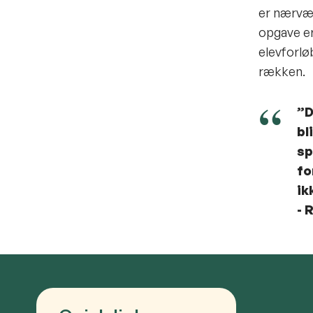
er nærvæ
opgave er
elevforlø
rækken.
”D
bl
sp
fo
ik
- 