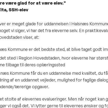
re være glad for at være elev."
Rita, SSH-elev
ver er meget glade for uddannelsen i Halsnæs Kommune
oget vi siger, vi har det fra eleverne selv. En praktikeval
vedstaden viser, at:
æs Kommune er det bedste sted, at blive taget godt i
 det sted i Region Hovedstaden, hvor eleverne har størst l
 tilbage til deres oplæringssted
snæs Kommune får du en uddannelse med kvalitet, du få
dning af en uddannet vejleder, mulighed for faglige dialo
dende/lærerige opgaver.
et stolte af elevernes evalueringer. Men når noget kan 
gør vi også det. Vi lytter gerne til elevernes ønsker og fo