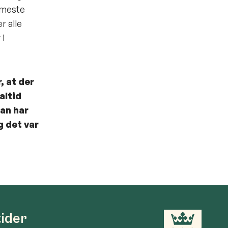
mmeste
 alle
 i
, at der
altid
man har
g det var
tider