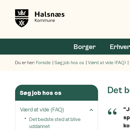
Borger
Erhve
Du er her:
Forside
Søg job hos os
Værd at vide (FAQ)
Det b
Søg job hos os
"J
Værd at vide (FAQ)
sp
Det bedste sted at blive
ko
uddannet