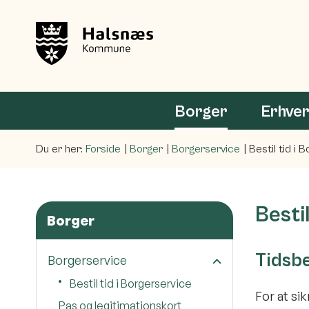
Borger
Erhve
Du er her:
Forside
Borger
Borgerservice
Bestil tid i 
Besti
Borger
Tidsbe
Borgerservice
Bestil tid i Borgerservice
For at si
Pas og legitimationskort