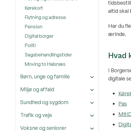
tidsbesti
Kørekort
altid skal
Flytning og adresse
Har du fle
Pension
ærinde.
Digital borger
Politi
Hvad 
Sagsbehandlingstider
Moving to Halsnæs
I Borgerse
Børn, unge og familie
digitale 
Miljø og affald
Køre
Sundhed og sygdom
Pas
MitI
Trafik og veje
Digit
Voksne og seniorer