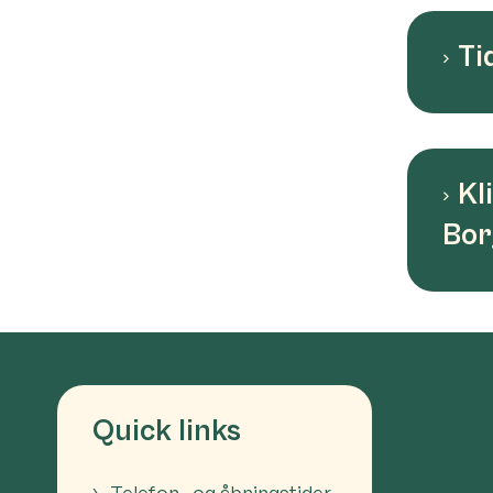
Ti
Kl
Bor
Quick links
Telefon- og åbningstider