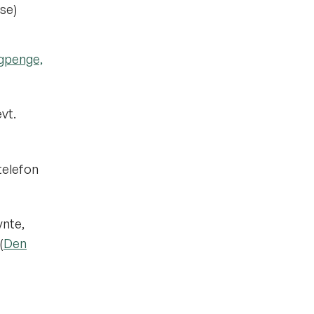
jse)
agpenge,
vt.
 telefon
vnte,
(
Den