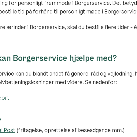
lling for personligt fremmøde i Borgerservice. Det betyd
 bestille tid på forhånd til personligt møde i Borgerservi
re ærinder i Borgerservice, skal du bestille flere tider - é
kan Borgerservice hjælpe med?
rvice kan du blandt andet få generel råd og vejledning, h
selvbetjeningsløsninger med videre. Se nedenfor:
kort
D
al Post
(fritagelse, oprettelse af læseadgange mm.)