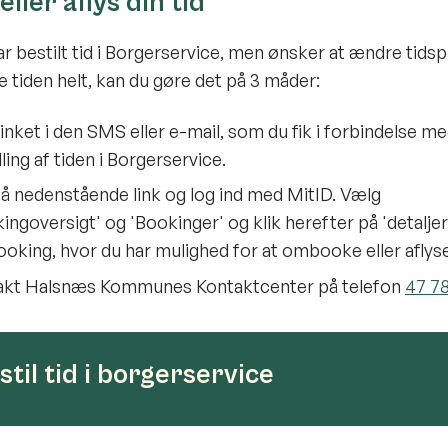
ller aflys din tid
ar bestilt tid i Borgerservice, men ønsker at ændre tids
se tiden helt, kan du gøre det på 3 måder:
linket i den SMS eller e-mail, som du fik i forbindelse m
lling af tiden i Borgerservice.
på nedenstående link og log ind med MitID. Vælg
ingoversigt' og 'Bookinger' og klik herefter på 'detaljer
ooking, hvor du har mulighed for at ombooke eller aflys
akt Halsnæs Kommunes Kontaktcenter på telefon
47 78
stil tid i borgerservice