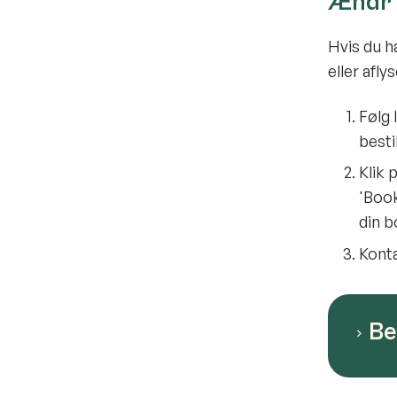
Ændr e
Hvis du h
eller afly
Følg 
besti
Klik 
'Book
din b
Kont
Be