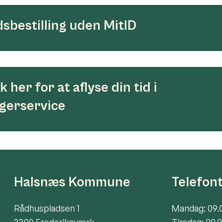
dsbestilling uden MitID
ik her for at aflyse din tid i
gerservice
Halsnæs Kommune
Telefon
Rådhuspladsen 1
Mandag: 09.
3300 Frederiksværk
Tirsdag: 09.