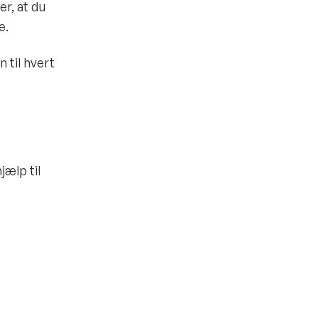
er, at du
ce.
n til hvert
jælp til