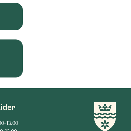
tider
00-13.00
00-13.00