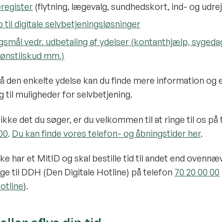
register
(flytning, lægevalg, sundhedskort, ind- og udre
 til digitale selvbetjeningsløsninger
smål vedr. udbetaling af ydelser (kontanthjælp, syged
lønstilskud mm.)
på den enkelte ydelse kan du finde mere information og e
g til muligheder for selvbetjening.
ikke det du søger, er du velkommen til at ringe til os på
00
.
Du kan finde vores telefon- og åbningstider her
.
ke har et MitID og skal bestille tid til andet end ovennæ
nge til DDH (Den Digitale Hotline) på telefon
70 20 00 00
Hotline
).