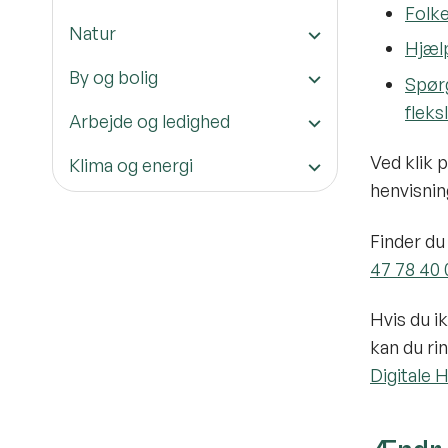
Folke
Natur
Hjælp
By og bolig
Spørg
fleks
Arbejde og ledighed
Ved klik 
Klima og energi
henvisnin
Finder du 
47 78 40 
Hvis du ik
kan du ri
Digitale 