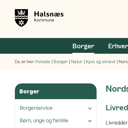
Borger
Erhve
Du er her:
Forside
Borger
Natur
Kyst og strand
Nord
Nords
Borger
Livre
Borgerservice
Børn, unge og familie
Livredder