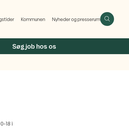
gstider
Kommunen
Nyheder og presserum
Søg job hos os
0-18 i