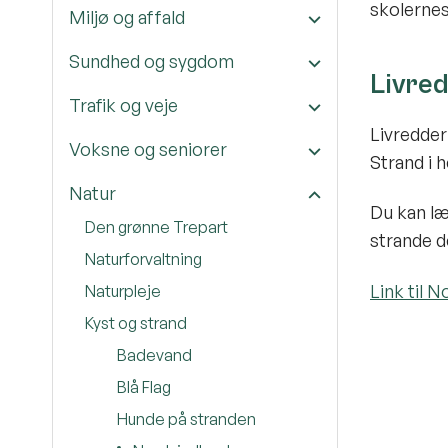
skolerne
Miljø og affald
Sundhed og sygdom
Livre
Trafik og veje
Livredder
Voksne og seniorer
Strand i 
Natur
Du kan læ
Den grønne Trepart
strande d
Naturforvaltning
Link til 
Naturpleje
Kyst og strand
Badevand
Blå Flag
Hunde på stranden