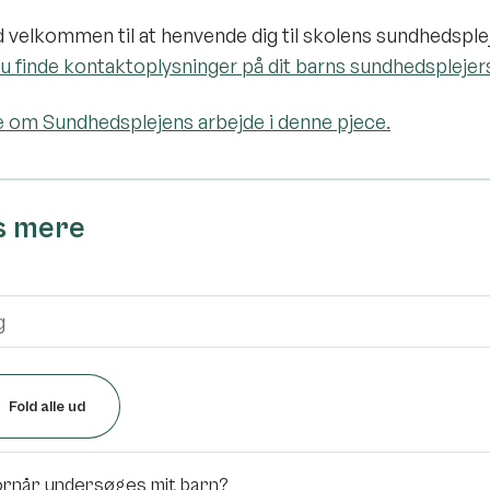
id velkommen til at henvende dig til skolens sundhedsple
u finde kontaktoplysninger på dit barns sundhedsplejer
 om Sundhedsplejens arbejde i denne pjece.
s mere
Fold alle ud
rnår undersøges mit barn?