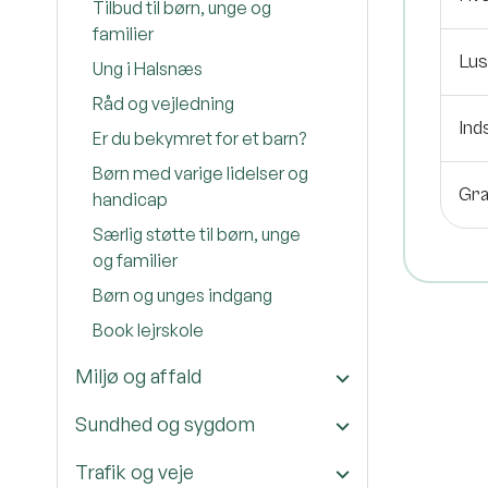
Tilbud til børn, unge og
familier
Lus
Ung i Halsnæs
Råd og vejledning
Ind
Er du bekymret for et barn?
Børn med varige lidelser og
Gra
handicap
Særlig støtte til børn, unge
og familier
Børn og unges indgang
Book lejrskole
Miljø og affald
Sundhed og sygdom
Trafik og veje