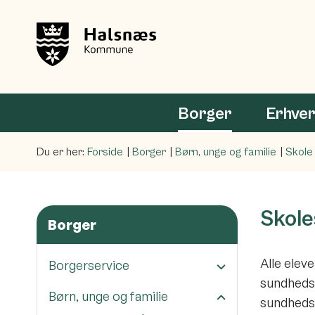
Borger
Erhve
Du er her:
Forside
Borger
Børn, unge og familie
Skole
Skole
Borger
Alle elev
Borgerservice
sundhedsp
Børn, unge og familie
sundhedsp