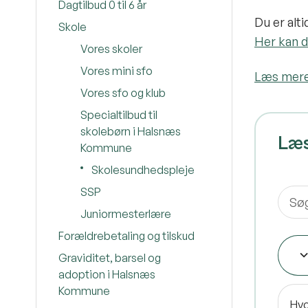
Dagtilbud 0 til 6 år
Du er alt
Skole
Her kan d
Vores skoler
Vores mini sfo
Læs mere
Vores sfo og klub
Specialtilbud til
skolebørn i Halsnæs
Læ
Kommune
Skolesundhedspleje
SSP
Juniormesterlære
Forældrebetaling og tilskud
Graviditet, barsel og
adoption i Halsnæs
Kommune
Hvo