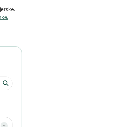
jerske.
ske.