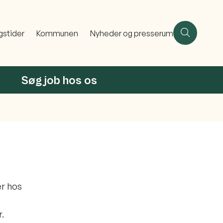
gstider
Kommunen
Nyheder og presserum
Søg job hos os
er hos
.