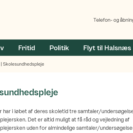
Telefon- og åbnin
rv
Fritid
Politik
Flyt til Halsnæs
Skolesundhedspleje
sundhedspleje
er har i løbet af deres skoletid tre samtaler/undersøgels
lejersken. Det er altid muligt at få råd og vejledning af
lejersken uden for almindelige samtaler/undersøgelser