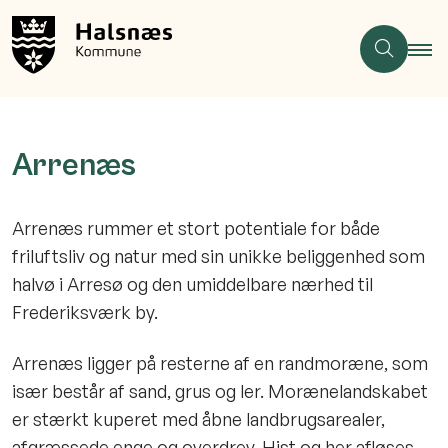
Arrenæs
Arrenæs rummer et stort potentiale for både
friluftsliv og natur med sin unikke beliggenhed som
halvø i Arresø og den umiddelbare nærhed til
Frederiksværk by.
Arrenæs ligger på resterne af en randmoræne, som
især består af sand, grus og ler. Morænelandskabet
er stærkt kuperet med åbne landbrugsarealer,
afgræssede enge og overdrev. Hist og her afløses